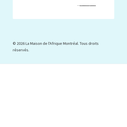
Powered by
https://embedgooglemaps.com/de/
&
w://botonmegusta.org/
© 2026 La Maison de l'Afrique Montréal. Tous droits
réservés.