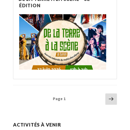
ÉDITION
Navigation
Page
Page
1
suivan
des
articles
ACTIVITÉS À VENIR