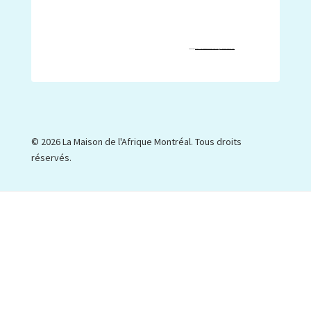
Powered by
https://embedgooglemaps.com/de/
&
w://botonmegusta.org/
© 2026 La Maison de l'Afrique Montréal. Tous droits
réservés.