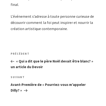
final.
L’événement s’adresse à toute personne curieuse de
découvrir comment la foi peut inspirer et nourrir la
création artistique contemporaine.
Navigation
Article
PRÉCÉDENT
de
précédent
« Qui a dit que le père Noël devait être blanc? »
l’article
un article du Devoir
Article
SUIVANT
suivant
Avant-Première de « Pourriez-vous m’appeler
Dilly? »