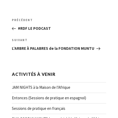
Navigation
Article
PRÉCÉDENT
de
précédent
#RDF LE PODCAST
l’article
Article
SUIVANT
suivant
L’ARBRE À PALABRES de la FONDATION MUNTU
ACTIVITÉS À VENIR
JAM NIGHTS à la Maison de l’Afrique
Entonces (Sessions de pratique en espagnol)
Sessions de pratique en français